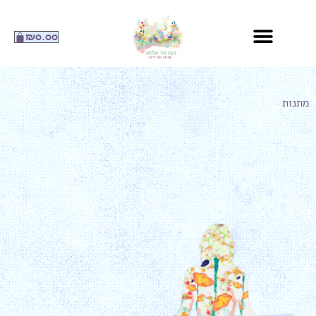
ילוג
תוכן
עגלת
₪
0.00
קניות
מתנות