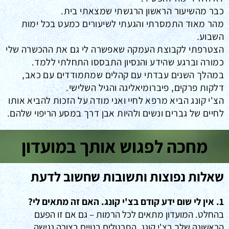
כבר מהשיעור הראשון הרגשתי שמצאתי בית.
מהר מאוד התמסרתי והגעתי לשיעורים כמעט בכל ימות
השבוע.
הצטרפתי לקבוצת העמקה שאפשרה לי גם את ההכשרה שלי
כמורה וברגע שהידע והנסיון התבססו התחלתי ללמד.
במהלך השנים עבדתי עם קהלים שמתמודדים עם כאב,
דלקות פרקים, פיברומיאליגה והגיל השלישי.
הצ'י קונג הביא מרפא לחיי ואני מודה על הזכות להביא אותו
לחיים של גברים ונשים ולהיות אבן דרך במסע הריפוי שלהם.
מחכה לפגוש אותך במועדון
שאלות נפוצות ותשובות שחשוב לדעת
1. אין לי שום ידע קודם בצ'י קונג. האם זה מתאים לי?
בהחלט. המועדון מתאים לכל הרמות – גם אם זו הפעם
הראשונה שלך בצ'י קונג. התרגולים בנויים בצורה נגישה