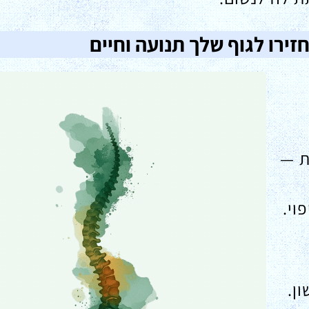
ת —
וי.
ן.