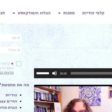
קלפי הודיות
מתנות
הבלוג והפודקאסט
חנו
בואי נישאר בקש
השתמש
00:00
במקש
למעלה/למטה
מה את מחפשת?
כדי
הודיות
להגביר
החיים עצמ
או
הכרת תודה
להנמיך