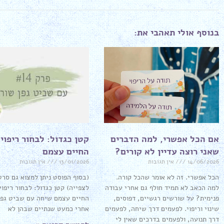
בנוסף אולי תאהבי את:
אם הכל אפשרי, למה הדברים
קטן כגדול: לבחור ריפוי
שאני רוצה עדיין לא קורים?
החיים עצמם
14/06/2026
אין תגובות
13/01/2026
אין תגובות
הכל אפשרי. זה לא אומר שהכל קורה.
(בסוף הפוסט ניתן למצוא גם סרטו
למה הכאב לא תמיד חולף גם אחרי עבודה
לצפייה) קטן כגדול: לבחור ריפוי
פנימית? על שורשים רגשיים, דפוסים,
החיים עצמם שיחה עם שביט גפן
שינוי וריפוי. לפעמים דרך שיחה, לפעמים
אחרי כמעט שנתיים שבהן לא
דרך תנועה, ולפעמים בדרכים שאין לי