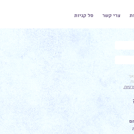
ת
צרי קשר
סל קניות
ר
ם