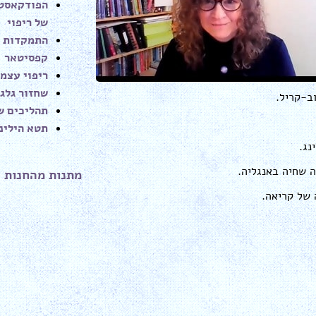
הפודקאסט 
עוצמת
של ריפוי
שמע.
התמקדות
קפסיטאר
ריפוי עצמי
שחזור גלגו
ב-קריל.
תהליכים של
תטא הילינ
נג.
 שחיה באנגליה.
מתנות מהחנות 
 של קריאה.