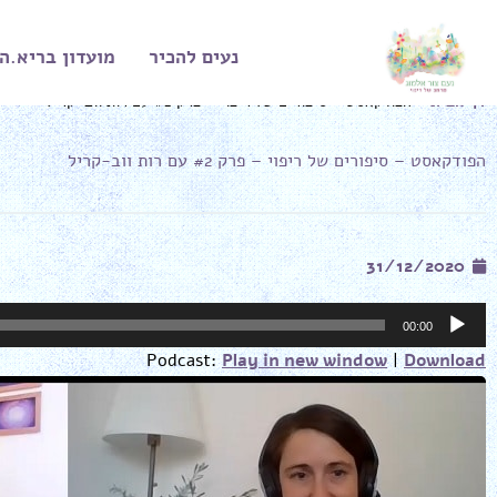
ילוג
תוכן
נעים להכיר
מועדון בריא.ה
דף הבית
»
הפודקאסט – סיפורים של ריפוי – פרק #2 עם רות ווב-קריל
הפודקאסט – סיפורים של ריפוי – פרק #2 עם רות ווב-קריל
31/12/2020
נגן
00:00
אודיו
Podcast:
Play in new window
|
Download