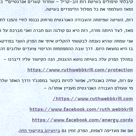
ומאז השלמתי את כל מסלול הלימודים בשיטה.
רות, השיטה שפיתחה והעבודה האנרגטית מרחוק נכנסו לחיי והפכו לח
מאז, לצד היותה מורה, רות היא גם קולגה וגם חברה ואני מברכת על 
אני שמחה שהיא נענתה לבקשתי להקליט איתי את הפרק השני בפודקא
בו היא נמצאת היום. דרך שבה ההתפתחות והריפוי צועדים שלובים זה 
במהלך הפרק עלה בשיחה נושא ההגנות, הנה הקישור עליו דיברנו –
https://www.ruthwebbkrill.com/protection
עם רות, שחיה באנגליה, אפשר להיות בקשר במסנג'ר ודרך האתר שלה,
מי שעולם העבודה האנרגטית מעניין אותו/ה –
https://www.ruthwebbkrill.com/
https://www.facebook.com/ruth.webbkrill
https://www.facebook.com/energy.cords
אם את מעדיפה לצפות, הפרק זמין גם
ביוטיוב בקישור הזה
.