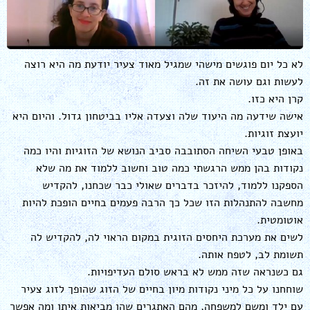
לא כל יום פוגשים מישהי שמגיל מאוד צעיר יודעת מה היא רוצה
לעשות וגם עושה את זה.
קרן היא כזו.
אישה שידעה מה היעוד שלה וצעדה אליו בביטחון גדול. והיום היא
יועצת זוגיות.
באופן טבעי השיחה הסתובבה סביב הנושא של הזוגיות והיו כמה
נקודות בהן ממש הרגשתי כמה טוב וחשוב ללמוד את מה שלא
הספקנו ללמוד, להיזכר בדברים שאולי כבר שכחנו, להקדיש
מחשבה להתנהלות הזו שכל כך הרבה פעמים בחיים הופכת להיות
אוטומטית.
לשים את מערכת היחסים הזוגית במקום הראוי לה, להקדיש לה
תשומת לב, לטפח אותה.
גם כשנראה שזה ממש לא בראש סולם העדיפויות.
שוחחנו על כל מיני נקודות מיון בחיים של הזוג שהופך לזוג צעיר
עם ילד ומשם למשפחה, מהם האתגרים שהן מביאות איתן ומה אפשר