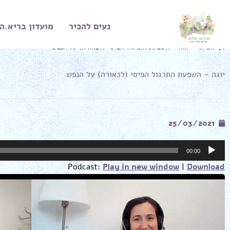
ילוג
תוכן
נעים להכיר
מועדון בריא.ה
דף הבית
»
יוגה – השפעת התרגול הפיסי (לכאורה) על הנפש
יוגה – השפעת התרגול הפיסי (לכאורה) על הנפש
25/03/2021
נגן
00:00
אודיו
Podcast:
Play in new window
|
Download