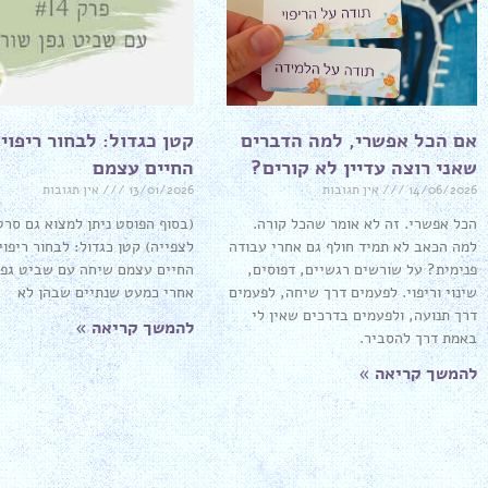
אם הכל אפשרי, למה הדברים
קטן כגדול: לבחור ריפוי
שאני רוצה עדיין לא קורים?
החיים עצמם
14/06/2026
אין תגובות
13/01/2026
אין תגובות
הכל אפשרי. זה לא אומר שהכל קורה.
(בסוף הפוסט ניתן למצוא גם סרטו
למה הכאב לא תמיד חולף גם אחרי עבודה
לצפייה) קטן כגדול: לבחור ריפוי
פנימית? על שורשים רגשיים, דפוסים,
החיים עצמם שיחה עם שביט גפן
שינוי וריפוי. לפעמים דרך שיחה, לפעמים
אחרי כמעט שנתיים שבהן לא
דרך תנועה, ולפעמים בדרכים שאין לי
להמשך קריאה »
באמת דרך להסביר.
להמשך קריאה »