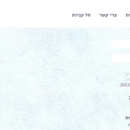
ת
צרי קשר
סל קניות
ר
ם