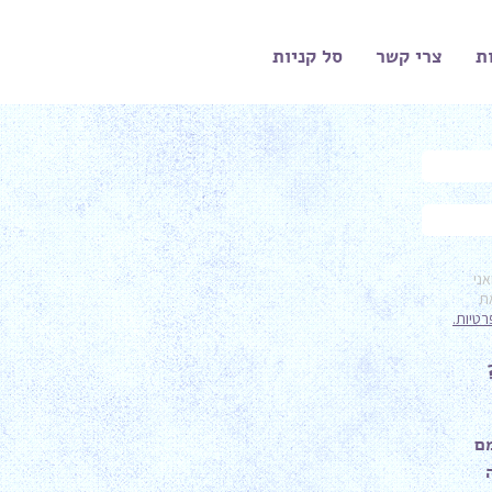
ת
צרי קשר
סל קניות
ר
ם