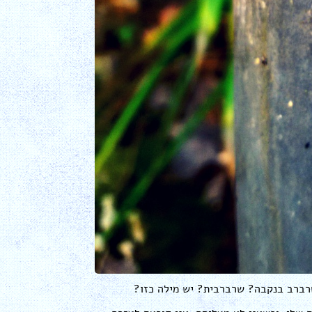
שרברב בנקבה? שרברבית? יש מילה כזו?