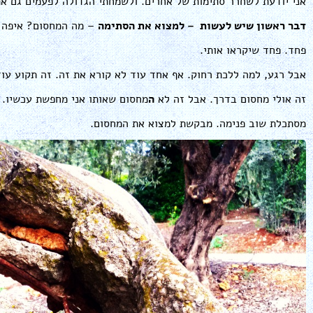
אני יודעת לשחרר סתימות של אחרים. ולשמחתי הגדולה לפעמים גם את
דבר ראשון שיש לעשות – למצוא את הסתימה
– מה המחסום? איפה 
פחד. פחד שיקראו אותי.
אבל רגע, למה ללכת רחוק. אף אחד עוד לא קורא את זה. זה תקוע עו
זה אולי מחסום בדרך. אבל זה לא
ה
מחסום שאותו אני מחפשת עכשיו.
מסתכלת שוב פנימה. מבקשת למצוא את המחסום.