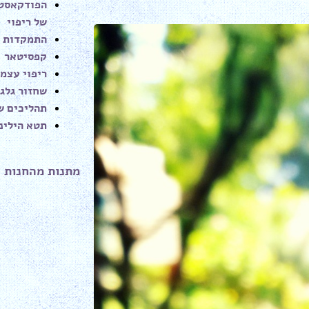
הפודקאסט 
של ריפוי
התמקדות
קפסיטאר
ריפוי עצמי
שחזור גלגו
תהליכים של
תטא הילינ
מתנות מהחנות 