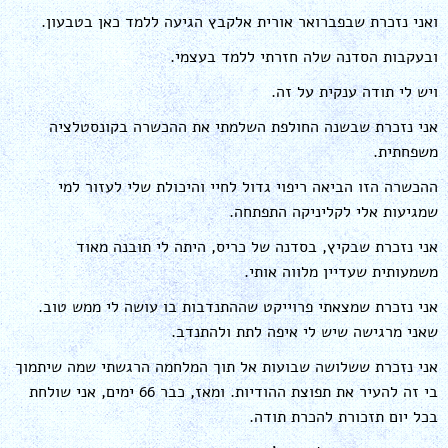
ואני נזכרת שבפברואר אורית אלקבץ הגיעה ללמד כאן בטבעון.
ובעקבות הסדנה שלה חזרתי ללמד בעצמי.
ויש לי תודה ענקית על זה.
אני נזכרת שבשנה החולפת השלמתי את ההכשרה בקונסטלציה
משפחתית.
ההכשרה הזו הביאה ריפוי גדול לחיי והיכולת שלי לעזור למי
שמגיעות אלי לקליניקה התפתחה.
אני נזכרת שבקיץ, בסדנה של כריס, היתה לי תובנה מאוד
משמעותית שעדיין מלווה אותי.
אני נזכרת שמצאתי פרוייקט שההתנדבות בו עושה לי ממש טוב.
שאני מרגישה שיש לי איפה לתת ולהתנדב.
אני נזכרת ששלושה שבועות אל תוך המלחמה הרגשתי שמה שיתמוך
בי זה להעיר את תפוצת ההודיות. ומאז, כבר 66 ימים, אני שולחת
בכל יום תזכורת להכרת תודה.