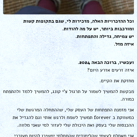
וכל ההזכרויות האלה, מזכירות לי, שגם בתקופות קשות
ומורכבות ביותר, יש על מה להודות.
יש צמיחה, גדילה והתפתחות.
איזה מזל.
ועכשיו, ברוכה הבאה 2024.
איזה זרעים אזרע היום?
מחזקת את הקיים.
מבקשת להמשיך לשמור על תרגול צ'י קונג, להמשיך ללמד ולהתפתח
כמורה.
אני מזמנת התפתחות של העסק שלי, שההתחלה המרגשת שלי
כמשווקת ב forever תמשיך לשמח ולרגש אותי וגם להגדיל את
ההכנסות שלי בעסק ואת היכולת שלי לעזור למי שאני מלווה.
אני מאחלת לעצמי שהלימודים שהתחלתי ימשיכו להיות מעוררי