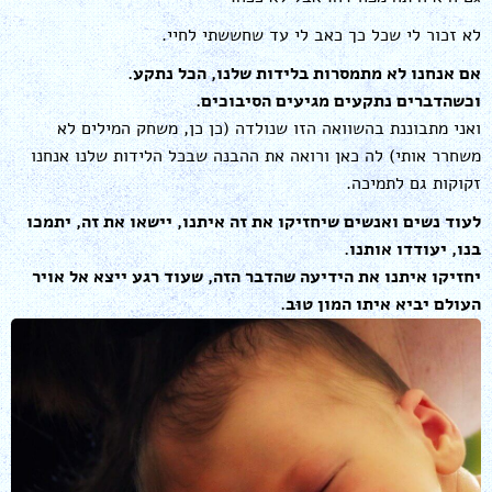
לא זכור לי שכל כך כאב לי עד שחששתי לחיי.
אם אנחנו לא מתמסרות בלידות שלנו, הכל נתקע.
וכשהדברים נתקעים מגיעים הסיבוכים.
ואני מתבוננת בהשוואה הזו שנולדה (כן כן, משחק המילים לא
משחרר אותי) לה כאן ורואה את ההבנה שבכל הלידות שלנו אנחנו
זקוקות גם לתמיכה.
לעוד נשים ואנשים שיחזיקו את זה איתנו, יישאו את זה, יתמכו
בנו, יעודדו אותנו.
יחזיקו איתנו את הידיעה שהדבר הזה, שעוד רגע ייצא אל אויר
העולם יביא איתו המון
טוּב
.