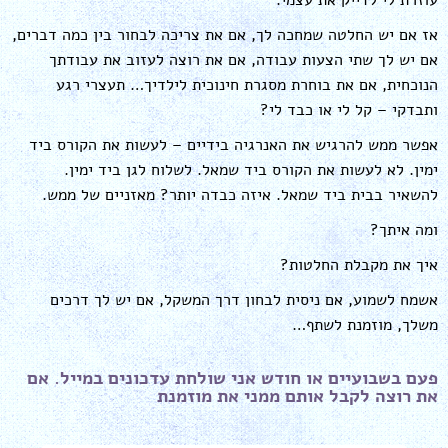
אז אם יש החלטה שמחכה לך, אם את צריכה לבחור בין כמה דברים,
אם יש לך שתי הצעות עבודה, אם את רוצה לעזוב את עבודתך
הנוכחית, אם את בוחרת מסגרת חינוכית לילדיך… תעצרי רגע
ותבדקי – קל לי או כבד לי?
אפשר ממש להרגיש את האנרגיה בידיים – לעשות את הקורס ביד
ימין. לא לעשות את הקורס ביד שמאל. לשלוח לגן ביד ימין.
להשאיר בבית ביד שמאל. איזה כבדה יותר? מאזניים של ממש.
ומה איתך?
איך את מקבלת החלטות?
אשמח לשמוע, אם ניסית לבחון דרך המשקל, אם יש לך דרכים
משלך, מוזמנת לשתף…
פעם בשבועיים או חודש אני שולחת עדכונים במייל. אם
את רוצה לקבל אותם ממני את מוזמנת ​