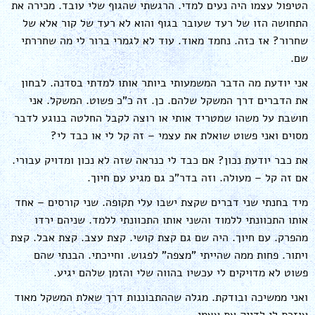
הטיפול עצמו היה נעים למדי. הרגשתי שהגוף שלי עובד. מכירה את
התחושה הזו של רעד שעובר בגוף והוא לא רעד של קור אלא של
שחרור? אז כזה. נחמד מאוד. עוד לא לגמרי ברור לי מה שחררתי
שם.
אני יודעת מה הדבר המשמעותי ביותר אותו למדתי בסדנה. לבחון
את הדברים דרך המשקל שלהם. כן. זה כ"כ פשוט. המשקל. אני
חושבת על משהו שמטריד אותי או רוצה לקבל החלטה בנוגע לדבר
מסוים ואני פשוט שואלת את עצמי – זה קל לי או כבד לי?
את כבר יודעת נכון? אם כבד לי כנראה שזה לא נכון ומדויק עבורי.
אם זה קל – מעולה. וזה בדר"כ גם מגיע עם חיוך.
מיד בחנתי שני דברים שקצת ישבו עלי תקופה. שני קורסים – אחד
אותו התכוונתי ללמוד והשני אותו התכוונתי ללמד. שניהם ירדו
מהפרק. עם חיוך. היה שם גם קצת קושי. קצת עצב. קצת אבל. קצת
ויתור. פחות ממה שהייתי "מצפה" לפגוש. וחייכתי. הבנתי שהם
פשוט לא מדויקים לי עכשיו בהווה שלי והזמן שלהם יגיע.
ואני ממשיכה ובודקת. מגלה שההתבוננות דרך שאלת המשקל מאוד
עוזרת לי לדייק את עצמי.