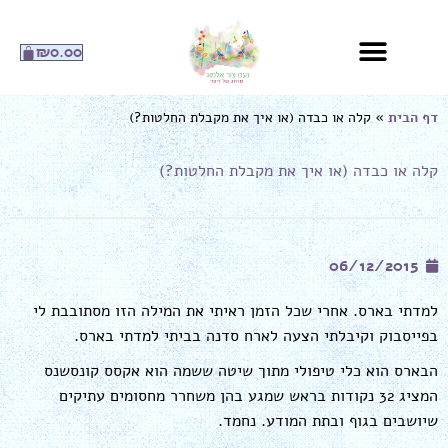
ילוג
תוכן
עגלת
₪
0.00
קניות
דף הבית
»
קלה או כבדה (או איך את מקבלת החלטות?)
קלה או כבדה (או איך את מקבלת החלטות?)
06/12/2015
למדתי בארס. אחרי שכל הזמן ראיתי את המילה הזו מסתובבת לי
בפייסבוק וקיבלתי הצעה לארח סדנה בביתי למדתי בארס.
הבארס הוא כלי טיפולי מתוך שיטה ששמה הוא אקסס קונסשנס
המציג 32 נקודות בראש שמגע בהן משחרר מחסומים עתיקים
שיושבים בגוף ובתת המודע. נחמד.