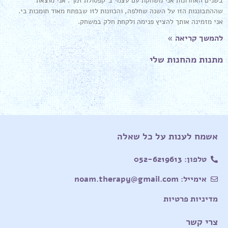
בשנים האחרונות אני משחקת עם עצמי ב"קפסולת זמן". אני מוצאת
שההתבוננות הזו על השנה שחלפה, והכוונות לזו שבפתח מאוד תומכות בי.
אני מזמינה אותך להציץ פנימה ולקחת חלק במשחק.
להמשך קריאה »
מתנות מהחנות שלי
אשמח לענות על כל שאלה
טלפון: 052-6219613
אימייל: noam.therapy@gmail.com
מדיניות פרטיות
צרי קשר